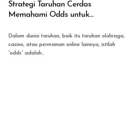
Strategi Taruhan Cerdas
Memahami Odds untuk
Keuntungan Maksimal
Dalam dunia taruhan, baik itu taruhan olahraga,
casino, atau permainan online lainnya, istilah
“odds” adalah...