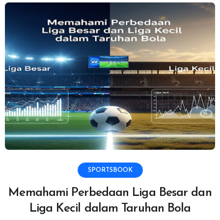
SPORTSBOOK
Memahami Perbedaan Liga Besar dan
Liga Kecil dalam Taruhan Bola