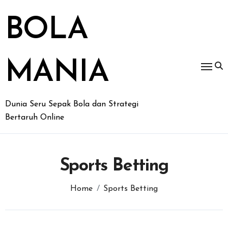
Skip
to
BOLA
content
MANIA
Dunia Seru Sepak Bola dan Strategi
Bertaruh Online
Sports Betting
Home
Sports Betting